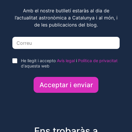
Amb el nostre butlletí estaràs al dia de
l’actualitat astronòmica a Catalunya i al món, i
de les publicacions del blog.
E
m
a
i
l
A
He llegit i accepto
Avís legal
i
Política de privacitat
*
c
d'aquesta web
c
e
p
t
o
Ens trobaràs a