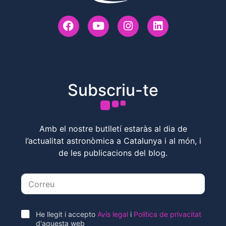
Subscriu-te
Amb el nostre butlletí estaràs al dia de
l’actualitat astronòmica a Catalunya i al món, i
de les publicacions del blog.
E
m
a
i
l
A
He llegit i accepto
Avís legal
i
Política de privacitat
*
c
d'aquesta web