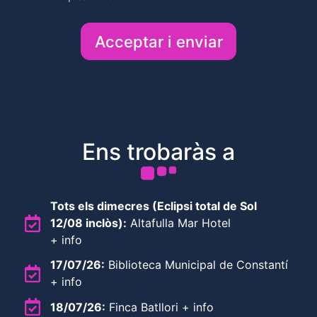
c
e
p
t
o
Ens trobaràs a
Tots els dimecres (Eclipsi total de Sol
12/08 inclòs):
Altafulla Mar Hotel
+ info
17/07/26:
Biblioteca Municipal de Constantí
+ info
18/07/26:
Finca Batllori + info