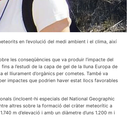
eorits en l’evolució del medi ambient i el clima, així
sobre les conseqüències que va produir l’impacte del
, fins a l’estudi de la capa de gel de la lluna Europa de
ava el lliurament d’orgànics per cometes. També va
 per impactes que podrien haver estat llocs favorables
ionals (incloent-hi especials del National Geographic
re altres sobre la formació del cràter meteorític a
a 1.740 m d’elevació i amb un diàmetre d’uns 1.200 m i