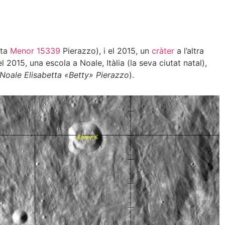
eta
Menor 15339
Pierazzo), i el 2015, un
cràter
a l’altra
 2015, una escola a Noale, Itàlia (la seva ciutat natal),
 Noale Elisabetta «Betty» Pierazzo
).