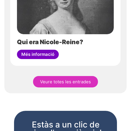
Acceptar i enviar
Qui era Nicole-Reine?
Més informació
Veure totes les entrades
Estàs a un clic de