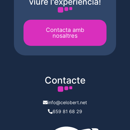
viure l'experiència!
Contacta amb
nosaltres
Contacte
info@celobert.net
659 81 68 29