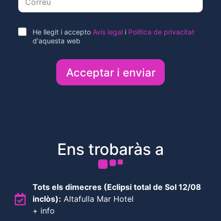
m
a
i
l
A
He llegit i accepto
Avís legal
i
Política de privacitat
*
c
d'aquesta web
c
e
p
t
o
Ens trobaràs a
Tots els dimecres (Eclipsi total de Sol 12/08
inclòs):
Altafulla Mar Hotel
+ info